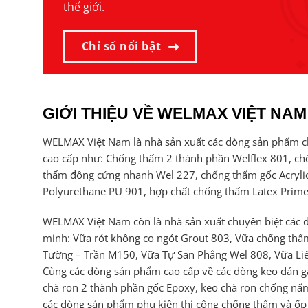
thế giới.
Chỉ số nổi bật
GIỚI THIỆU VỀ WELMAX VIỆT NAM
WELMAX Việt Nam là nhà sản xuất các dòng sản phẩm 
cao cấp như: Chống thấm 2 thành phần Welflex 801, c
thấm đông cứng nhanh Wel 227, chống thấm gốc Acryli
Polyurethane PU 901, hợp chất chống thấm Latex Prim
WELMAX Việt Nam còn là nhà sản xuất chuyên biệt các
minh: Vữa rót không co ngót Grout 803, Vữa chống th
Tường – Trần M150, Vữa Tự San Phẳng Wel 808, Vữa Li
Cùng các dòng sản phẩm cao cấp về các dòng keo dán 
chà ron 2 thành phần gốc Epoxy, keo chà ron chống nấm
các dòng sản phẩm phụ kiện thi công chống thấm và ốp lá