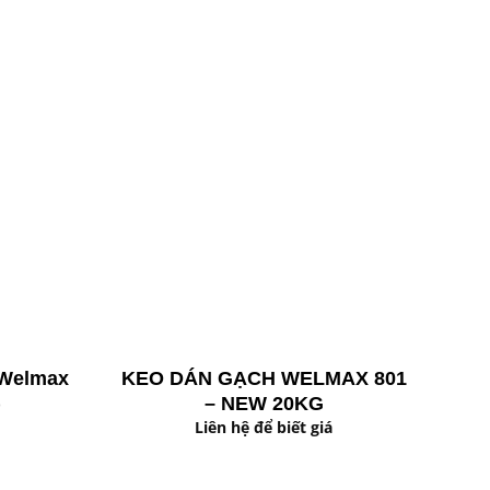
Ch
 Welmax
KEO DÁN GẠCH WELMAX 801
)
– NEW 20KG
Liên hệ để biết giá