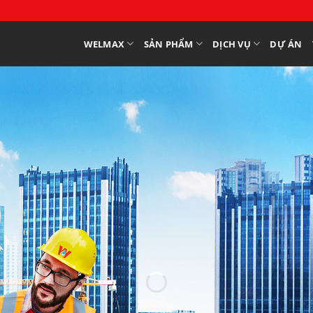
WELMAX
SẢN PHẨM
DỊCH VỤ
DỰ ÁN