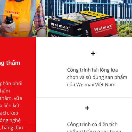
+
ng thấm
Công trình hài lòng lựa
chọn và sử dụng sản phẩm
 phân phối
của Welmax Việt Nam.
 thấm
 thấm, vữa
 liên kết
+
ạch, keo
công nghệ
Công trình có diện tích
p, hàng đầu
chống thấm và các hạng