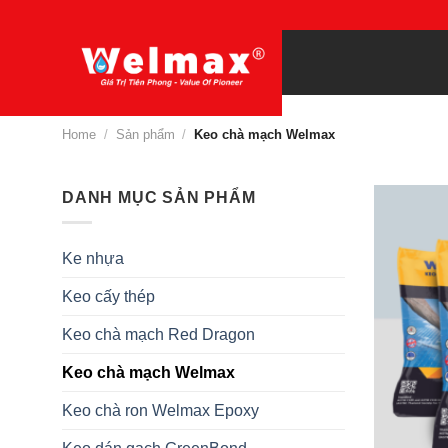
Chuyển
đến
nội
dung
Home
/
Sản phẩm
/
Keo chà mạch Welmax
DANH MỤC SẢN PHẨM
Ke nhựa
Keo cấy thép
Keo chà mạch Red Dragon
Keo chà mạch Welmax
Keo chà ron Welmax Epoxy