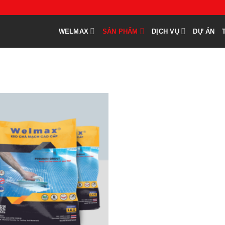
WELMAX
SẢN PHẨM
DỊCH VỤ
DỰ ÁN