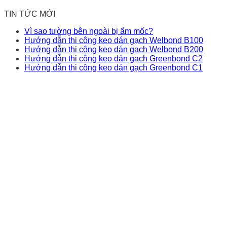
TIN TỨC MỚI
Vì sao tường bên ngoài bị ẩm mốc?
Hướng dẫn thi công keo dán gạch Welbond B100
Hướng dẫn thi công keo dán gạch Welbond B200
Hướng dẫn thi công keo dán gạch Greenbond C2
Hướng dẫn thi công keo dán gạch Greenbond C1