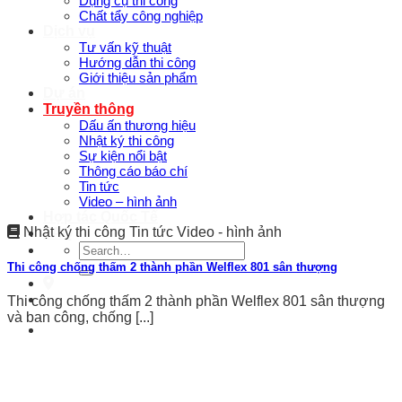
Dụng cụ thi công
Chất tẩy công nghiệp
Dịch vụ
Tư vấn kỹ thuật
Hướng dẫn thi công
Giới thiệu sản phẩm
Dự án
Truyền thông
Dấu ấn thương hiệu
Nhật ký thi công
Sự kiện nổi bật
Thông cáo báo chí
Tin tức
Video – hình ảnh
Hợp tác Quốc Tế
Nhật ký thi công Tin tức Video - hình ảnh
FAQ
Search
for:
Thi công chống thấm 2 thành phần Welflex 801 sân thượng
Thi công chống thấm 2 thành phần Welflex 801 sân thượng
và ban công, chống [...]