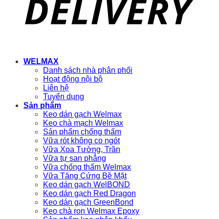
WELMAX
Danh sách nhà phân phối
Hoạt động nội bộ
Liên hệ
Tuyển dụng
Sản phẩm
Keo dán gạch Welmax
Keo chà mạch Welmax
Sản phẩm chống thấm
Vữa rót không co ngót
Vữa Xoa Tường, Trần
Vữa tự san phẳng
Vữa chống thấm Welmax
Vữa Tăng Cứng Bề Mặt
Keo dán gạch WelBOND
Keo dán gạch Red Dragon
Keo dán gạch GreenBond
Keo chà ron Welmax Epoxy