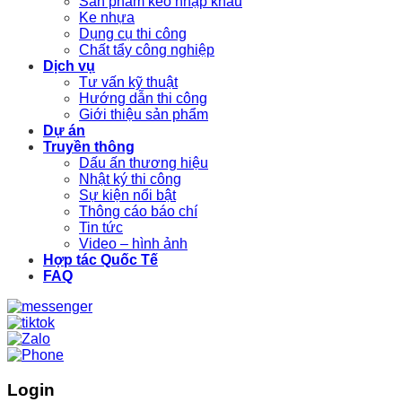
Sản phẩm keo nhập khẩu
Ke nhựa
Dụng cụ thi công
Chất tẩy công nghiệp
Dịch vụ
Tư vấn kỹ thuật
Hướng dẫn thi công
Giới thiệu sản phẩm
Dự án
Truyền thông
Dấu ấn thương hiệu
Nhật ký thi công
Sự kiện nổi bật
Thông cáo báo chí
Tin tức
Video – hình ảnh
Hợp tác Quốc Tế
FAQ
Login