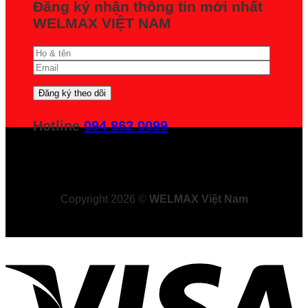
Đăng ký nhận thông tin mới nhất
WELMAX VIỆT NAM
Hotline
094 862 0099
Copyright 2026 ©
WELMAX Việt Nam