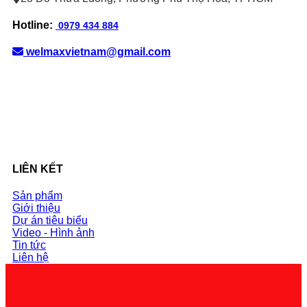
Hotline:
0979 434 884
welmaxvietnam@gmail.com
LIÊN KẾT
Sản phẩm
Giới thiệu
Dự án tiêu biểu
Video - Hình ảnh
Tin tức
Liên hệ