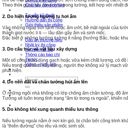
Dụng cụ thi công
Chất tẩy công nghiệp
Theo thời gian, hơi ẩm tích tụ trong tường, kết hợp với nhiệt 
Dịch vụ
Tư vấn kỹ thuật
2. Do hiện tượng ngưng tụ hơi ẩm
Hướng dẫn thi công
Giới thiệu sản phẩm
Vào những ngày trời lạnh hoặc ẩm ướt, bề mặt ngoài của tườn
Dự án
thành giọt nước li ti — lâu dần gây ẩm và sinh mốc.
Truyền thông
Đặc biệt ở những hướng tường ít nắng (hướng Bắc, hoặc khu v
Dấu ấn thương hiệu
Nhật ký thi công
3. Do cấu trúc và vật liệu xây dựng
Sự kiện nổi bật
Thông cáo báo chí
Tin tức
Một số công trình dùng gạch hoặc vữa kém chất lượng, có độ 
Video – hình ảnh
Nếu trong quá trình xây dựng, người thợ không xử lý mạch vữa
Hợp tác Quốc Tế
phát hiện.
FAQ
Search
4. Do nền đất và chân tường hút ẩm lên
for:
Ở những ngôi nhà không có lớp chống ẩm chân tường, độ ẩm t
Tường sẽ luôn trong tình trạng “ẩm từ trong ra ngoài”, khiến 
5. Do không khí xung quanh thiếu lưu thông
Nếu tường ngoài nằm ở nơi kín gió, bị chắn bởi công trình khá
là “thiên đường” cho rêu và mốc sinh sôi.