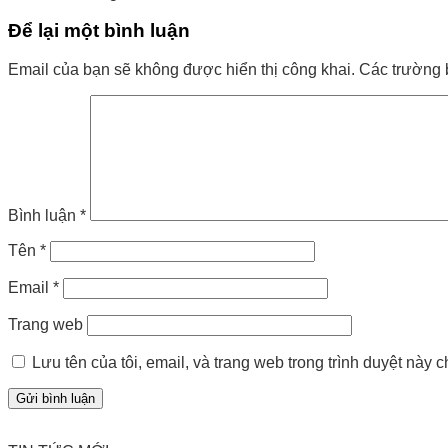
Để lại một bình luận
Email của bạn sẽ không được hiển thị công khai.
Các trường 
Bình luận
*
Tên
*
Email
*
Trang web
Lưu tên của tôi, email, và trang web trong trình duyệt này ch