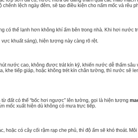
độ chênh lệch ngày đêm, sẽ tạo điều kiện cho nấm mốc và rêu phá
g có thể lạnh hơn không khí ấm bên trong nhà. Khi hơi nước tr
ực khuất sáng), hiện tượng này càng rõ rệt.
hút nước cao, không được trát kín kỹ, khiến nước dễ thấm sâu v
, khe tiếp giáp, hoặc không trét kín chân tường, thì nước sẽ 
ừ đất có thể “bốc hơi ngược” lên tường, gọi là hiện tượng
ma
nấm mốc xuất hiện dù không có mưa trực tiếp.
c, hoặc có cây cối rậm rạp che phủ, thì độ ẩm sẽ khó thoát. Mô