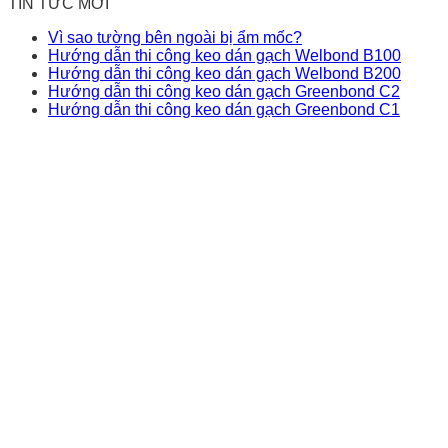
TIN TỨC MỚI
Vì sao tường bên ngoài bị ẩm mốc?
Hướng dẫn thi công keo dán gạch Welbond B100
Hướng dẫn thi công keo dán gạch Welbond B200
Hướng dẫn thi công keo dán gạch Greenbond C2
Hướng dẫn thi công keo dán gạch Greenbond C1