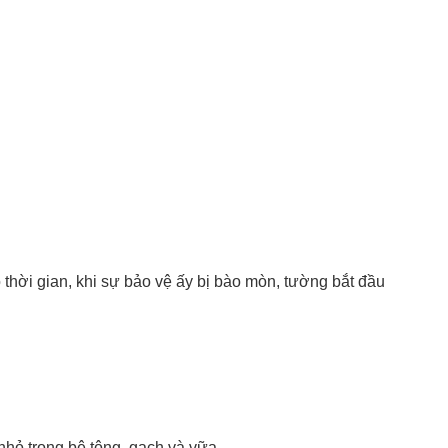
thời gian, khi sự bảo vệ ấy bị bào mòn, tường bắt đầu
ỏ trong bê tông, gạch và vữa.