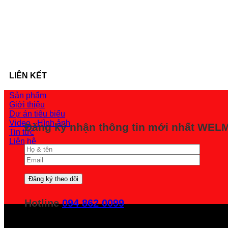
LIÊN KẾT
Sản phẩm
Giới thiệu
Dự án tiêu biểu
Video - Hình ảnh
Đăng ký nhận thông tin mới nhất WE
Tin tức
Liên hệ
Hotline
094 862 0099