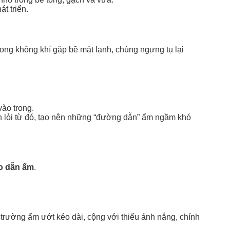
t triển.
ong không khí gặp bề mặt lạnh, chúng ngưng tụ lại
ào trong.
len lỏi từ đó, tạo nên những “đường dẫn” ẩm ngầm khó
o dẫn ẩm
.
i trường ẩm ướt kéo dài, cộng với thiếu ánh nắng, chính