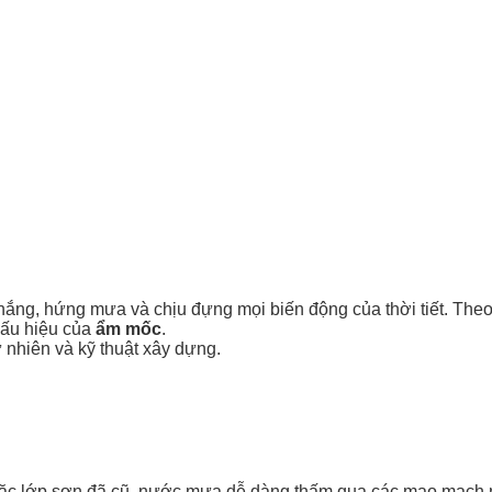
nắng, hứng mưa và chịu đựng mọi biến động của thời tiết. Theo 
dấu hiệu của
ẩm mốc
.
 nhiên và kỹ thuật xây dựng.
c lớp sơn đã cũ, nước mưa dễ dàng thấm qua các mao mạch nh