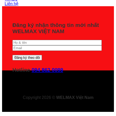
Liên hệ
Đăng ký nhận thông tin mới nhất
WELMAX VIỆT NAM
Hotline
094 862 0099
Copyright 2026 ©
WELMAX Việt Nam