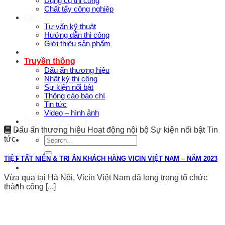
Dụng cụ thi công
Chất tẩy công nghiệp
Dịch vụ
Tư vấn kỹ thuật
Hướng dẫn thi công
Giới thiệu sản phẩm
Dự án
Truyền thông
Dấu ấn thương hiệu
Nhật ký thi công
Sự kiện nổi bật
Thông cáo báo chí
Tin tức
Video – hình ảnh
Hợp tác Quốc Tế
Dấu ấn thương hiệu Hoạt động nội bộ Sự kiện nổi bật Tin
FAQ
tức
Search
for:
TIỆT TẤT NIÊN & TRI ÂN KHÁCH HÀNG VICIN VIỆT NAM – NĂM 2023
Vừa qua tại Hà Nội, Vicin Việt Nam đã long trọng tổ chức
thành công [...]