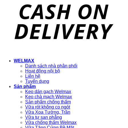
WELMAX
Danh sách nhà phân phối
Hoạt động nội bộ
Liên hệ
Tuyển dụng
Sản phẩm
Keo dán gạch Welmax
Keo chà mạch Welmax
Sản phẩm chống thấm
Vữa rót không co ngót
Vữa Xoa Tường, Trần
Vữa tự san phẳng
Vữa chống thấm Welmax
Vữa Tăng Cứng Bề Mặt