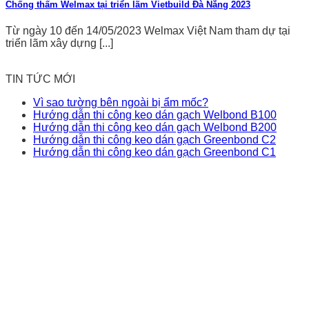
Chống thấm Welmax tại triển lãm Vietbuild Đà Nẵng 2023
Từ ngày 10 đến 14/05/2023 Welmax Việt Nam tham dự tại
triển lãm xây dựng [...]
TIN TỨC MỚI
Vì sao tường bên ngoài bị ẩm mốc?
Hướng dẫn thi công keo dán gạch Welbond B100
Hướng dẫn thi công keo dán gạch Welbond B200
Hướng dẫn thi công keo dán gạch Greenbond C2
Hướng dẫn thi công keo dán gạch Greenbond C1