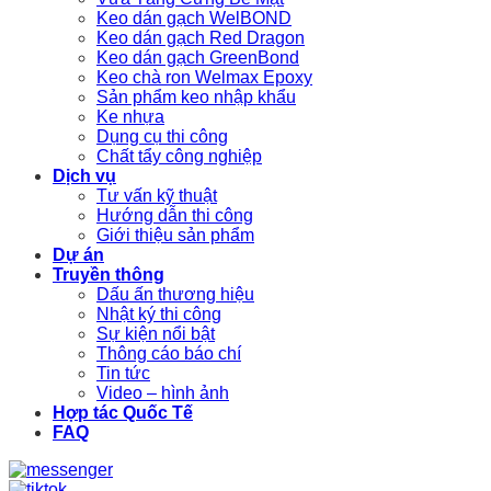
Keo dán gạch WelBOND
Keo dán gạch Red Dragon
Keo dán gạch GreenBond
Keo chà ron Welmax Epoxy
Sản phẩm keo nhập khẩu
Ke nhựa
Dụng cụ thi công
Chất tẩy công nghiệp
Dịch vụ
Tư vấn kỹ thuật
Hướng dẫn thi công
Giới thiệu sản phẩm
Dự án
Truyền thông
Dấu ấn thương hiệu
Nhật ký thi công
Sự kiện nổi bật
Thông cáo báo chí
Tin tức
Video – hình ảnh
Hợp tác Quốc Tế
FAQ