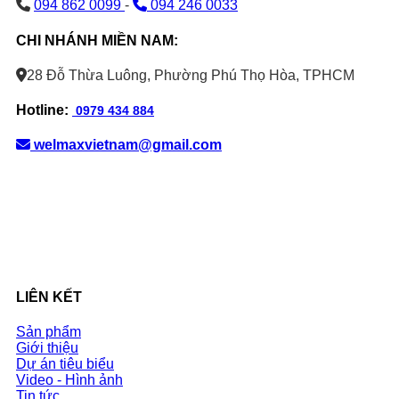
094 862 0099
-
094 246 0033
CHI NHÁNH MIỀN NAM:
28 Đỗ Thừa Luông, Phường Phú Thọ Hòa, TPHCM
Hotline:
0979 434 884
welmaxvietnam@gmail.com
LIÊN KẾT
Sản phẩm
Giới thiệu
Dự án tiêu biểu
Video - Hình ảnh
Tin tức