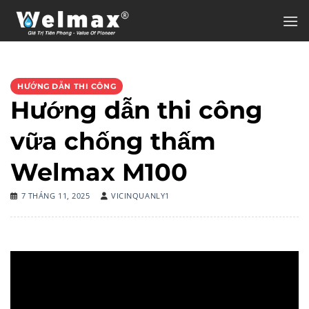
Chuyển
đến
nội
dung
HƯỚNG DẪN THI CÔNG
Hướng dẫn thi công
vữa chống thấm
Welmax M100
7 THÁNG 11, 2025
VICINQUANLY1