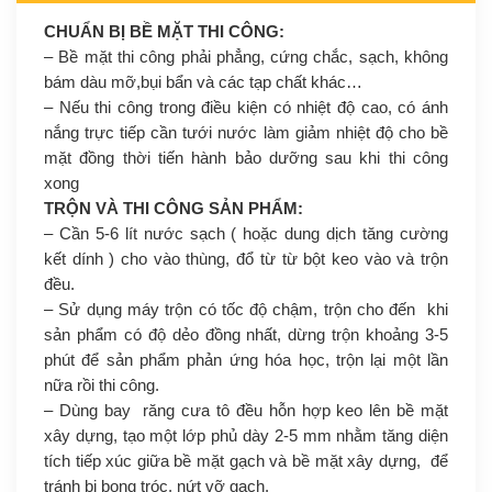
CHUẨN BỊ BỀ MẶT THI CÔNG:
– Bề mặt thi công phải phẳng, cứng chắc, sạch, không
bám dàu mỡ,bụi bẩn và các tạp chất khác…
– Nếu thi công trong điều kiện có nhiệt độ cao, có ánh
nắng trực tiếp cần tưới nước làm giảm nhiệt độ cho bề
mặt đồng thời tiến hành bảo dưỡng sau khi thi công
xong
TRỘN VÀ THI CÔNG SẢN PHẨM:
– Cần 5-6 lít nước sạch ( hoặc dung dịch tăng cường
kết dính ) cho vào thùng, đổ từ từ bột keo vào và trộn
đều.
– Sử dụng máy trộn có tốc độ chậm, trộn cho đến khi
sản phẩm có độ dẻo đồng nhất, dừng trộn khoảng 3-5
phút để sản phẩm phản ứng hóa học, trộn lại một lần
nữa rồi thi công.
– Dùng bay răng cưa tô đều hỗn hợp keo lên bề mặt
xây dựng, tạo một lớp phủ dày 2-5 mm nhằm tăng diện
tích tiếp xúc giữa bề mặt gạch và bề mặt xây dựng, để
tránh bị bong tróc, nứt vỡ gạch.