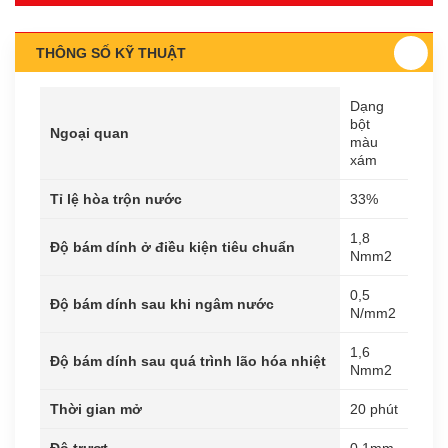
THÔNG SỐ KỸ THUẬT
Dạng
bột
Ngoại quan
màu
xám
Tỉ lệ hòa trộn nước
33%
1,8
Độ bám dính ở điều kiện tiêu chuẩn
Nmm2
0,5
Độ bám dính sau khi ngâm nước
N/mm2
1,6
Độ bám dính sau quá trình lão hóa nhiệt
Nmm2
Thời gian mở
20 phút
Độ trượt
0,1mm