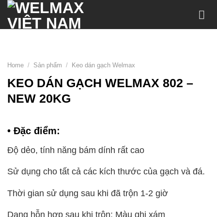
Chuyển
đến
nội
dung
Home
/
Sản phẩm
/
Keo dán gạch Welmax
KEO DÁN GẠCH WELMAX 802 –
NEW 20KG
• Đặc điểm:
Độ dẻo, tính năng bám dính rất cao
Sử dụng cho tất cả các kích thước của gạch và đá.
Thời gian sử dụng sau khi đã trộn 1-2 giờ
Dạng hỗn hợp sau khi trộn: Màu ghi xám