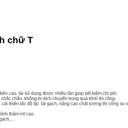
ch chữ T
ền cao, tái sử dụng được nhiều lần giúp tiết kiệm chi phí.
chắc chắn, không bị dịch chuyển trong quá trình thi công.
cải thiện tốc độ ốp lát gạch, nâng cao chất lượng thi công s
tính thẩm mĩ cao.
 gạch,…