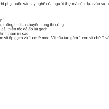
ỉ phụ thuộc vào tay nghề của người thợ mà còn dựa vào sự hỗ 
hí
, không bị dịch chuyển trong thi công
ải thiện tốc độ ốp lát gạch
tính thẩm mĩ cao
m vít ốp gạch và 1 cờ lê móc. Vít cấu tạo gồm 1 con vít chữ T v