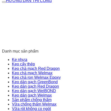
HƯỚNG DẪN THI CÔNG
Danh mục sản phẩm
Ke nhựa
Keo cấy thép
Keo chà mạch Red Dragon
Keo chà mạch Welmax
Keo chà ron Welmax Epoxy
Keo dán gạch GreenBond
Keo dán gạch Red Dragon
Keo dán gạch WelBOND
Keo dán gạch Welmax
Sản phẩm chống thấm
Vữa chống thấm Welmax
Vữa rót không co ngót