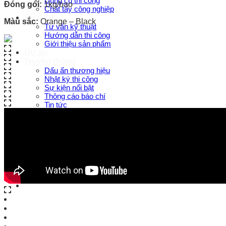
Dụng cụ thi công
Đóng gói:
1kg/bao
Chất tẩy công nghiệp
Dịch vụ
Màu sắc:
Orange – Black
Tư vấn kỹ thuật
Hướng dẫn thi công
Giới thiệu sản phẩm
Dự án
Truyền thông
Dấu ấn thương hiệu
Nhật ký thi công
Sự kiện nổi bật
Thông cáo báo chí
Tin tức
Video – hình ảnh
Hợp tác Quốc Tế
FAQ
Search
for: