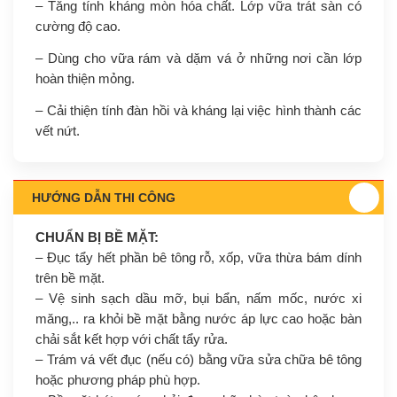
– Tăng tính kháng mòn hóa chất. Lớp vữa trát sàn có
cường độ cao.
– Dùng cho vữa rám và dặm vá ở những nơi cần lớp
hoàn thiện mỏng.
– Cải thiện tính đàn hồi và kháng lại việc hình thành các
vết nứt.
HƯỚNG DẪN THI CÔNG
CHUẨN BỊ BỀ MẶT:
– Đục tẩy hết phần bê tông rỗ, xốp, vữa thừa bám dính
trên bề mặt.
– Vệ sinh sạch dầu mỡ, bụi bẩn, nấm mốc, nước xi
măng,.. ra khỏi bề mặt bằng nước áp lực cao hoặc bàn
chải sắt kết hợp với chất tẩy rửa.
– Trám vá vết đục (nếu có) bằng vữa sửa chữa bê tông
hoặc phương pháp phù hợp.