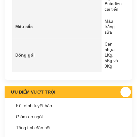
Butadien
cải tiến
Màu
Màu sắc
trắng
sữa
Can
nhựa:
Đóng gói
1Kg,
5Kg và
9Kg
ƯU ĐIỂM VƯỢT TRỘI
– Kết dính tuyệt hảo
– Giảm co ngót
– Tăng tính đàn hồi.