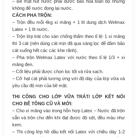
– Bề mặt hút nước phải được bão hòa toàn bộ nhưng
không để nước đọng lại nước.
CÁCH PHA TRỘN:
– Trộn đều mỗi 4kg xi măng + 1 lít dung dịch Welmax
Latex + 1 lít nước.
– Trộn lớp trát cho sàn chống thấm theo tỉ lệ: 1 xi măng
thì 3 cát (nên dùng cát mịn đã qua sàng lọc để đảm bảo
cát xuống hết các các khe rãnh).
– Pha trộn Welmax Latex với nước theo tỉ lệ 1/3 + xi
măng đen.
– Cốt liệu phải được chọn lọc tốt và rửa sạch.
– Cỡ hạt cát phải tương ứng với độ dày của lớp vữa và
yêu cầu độ mịn của bề mặt.
THI CÔNG CHO LỚP VỮA TRÁT/ LỚP KẾT NỐI
CHO BÊ TÔNG CŨ VÀ MỚI:
– Cho xi măng vào trong hỗn hợp Latex – Nước đã trộn
sẵn và trộn cho đến khi đạt được độ sệt, đều màu như
kem.
– Thi công lớp hồ dầu kết nối Latex với chiều dày 1-2