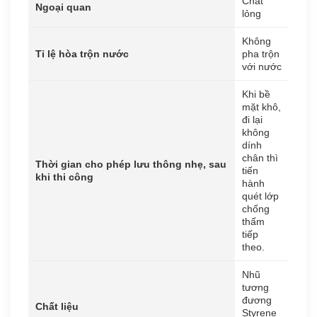
Chất
Ngoại quan
lỏng
Không
Tỉ lệ hòa trộn nước
pha trộn
với nước
Khi bề
mặt khô,
đi lại
không
dính
chân thì
Thời gian cho phép lưu thông nhẹ, sau
tiến
khi thi công
hành
quét lớp
chống
thấm
tiếp
theo.
Nhũ
tương
đương
Chất liệu
Styrene