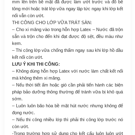
mm lên trên bề mặt đã được làm ướt trước và đổ bê
tông mới hoặc trát lớp vữa ngay lập tức ngay khi lớp kết
nối vẫn còn ướt.
THI CÔNG CHO LỚP VỮA TRÁT SÀN:
– Cho xi măng vào trong hỗn hợp Latex – Nước đã trộn
sẵn và trộn cho đến khi đạt được độ sệt, đều màu như
kem.
– Thi công lớp vữa chống thấm ngay sau khi lớp hồ dầu
kết nối còn ướt.
LƯU Ý KHI THI CÔNG:
– Không dùng hỗn hợp Latex với nước làm chất kết nối
mà không thêm xi măng.
– Nếu thời tiết ấm hoặc gió cần phải tiến hành các biện
pháp bảo dưỡng thông thường để tránh vữa bị khô quá
sớm.
– Luôn luôn bão hòa bề mặt hút nước nhưng không để
đọng nước.
– Nếu thi công nhiều lớp thì phải thi công lớp trước nó
còn ướt.
-Trong trường hợp sử dụng cho kết cấu luôn luôn ướt