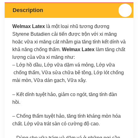
Description
Welmax Latex
là một loại nhũ tương đương
Styrene Butadien cải tiến được trộn với xi măng
hoặc vữa xi măng cát nhằm gia tăng tính kết dính và
khả năng chống thấm.
Welmax Latex
làm tăng chất
lượng của vữa xi măng như:
– Lớp hồ dầu, Lớp vữa dặm vá mỏng, Lớp vữa
chống thấm, Vữa sửa chữa bê tông, Lớp lót chống
mài mòn, Vữa dán gạch, Vữa xây.
– Kết dính tuyệt hảo, giảm co ngót, tăng tính đàn
hồi.
– Chống thấm tuyệt hảo, tăng tính kháng mòn hóa
chất. Lớp vữa trát sàn có cường độ cao.
– Dùng cho vữa trám và dặm vá ở những nơi cần