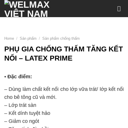
Chuyển
đến
nội
dung
Home
/
Sản phẩm
/
Sản phẩm chống thấm
PHỤ GIA CHỐNG THẤM TĂNG KẾT
NỐI – LATEX PRIME
•
Đặc điểm:
– Dùng làm chất kết nối cho lớp vữa trát/ lớp kết nối
cho bê tông cũ và mới.
– Lớp trát sàn
– Kết dính tuyệt hảo
– Giảm co ngót