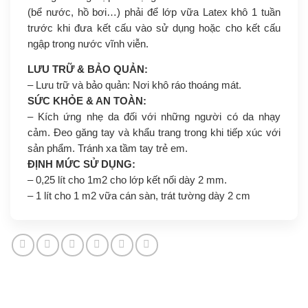
(bể nước, hồ bơi…) phải để lớp vữa Latex khô 1 tuần
trước khi đưa kết cấu vào sử dụng hoặc cho kết cấu
ngập trong nước vĩnh viễn.
LƯU TRỮ & BẢO QUẢN:
– Lưu trữ và bảo quản: Nơi khô ráo thoáng mát.
SỨC KHỎE & AN TOÀN:
– Kích ứng nhẹ da đối với những người có da nhạy
cảm. Đeo găng tay và khẩu trang trong khi tiếp xúc với
sản phẩm. Tránh xa tầm tay trẻ em.
ĐỊNH MỨC SỬ DỤNG:
– 0,25 lít cho 1m2 cho lớp kết nối dày 2 mm.
– 1 lít cho 1 m2 vữa cán sàn, trát tường dày 2 cm