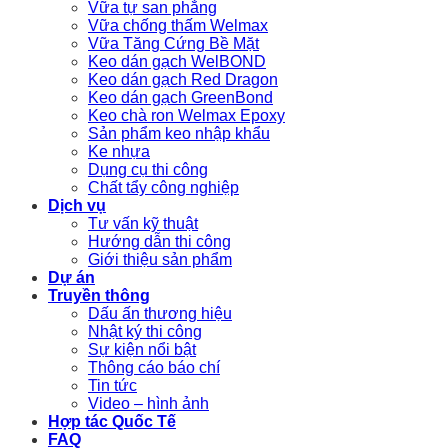
Vữa tự san phẳng
Vữa chống thấm Welmax
Vữa Tăng Cứng Bề Mặt
Keo dán gạch WelBOND
Keo dán gạch Red Dragon
Keo dán gạch GreenBond
Keo chà ron Welmax Epoxy
Sản phẩm keo nhập khẩu
Ke nhựa
Dụng cụ thi công
Chất tẩy công nghiệp
Dịch vụ
Tư vấn kỹ thuật
Hướng dẫn thi công
Giới thiệu sản phẩm
Dự án
Truyền thông
Dấu ấn thương hiệu
Nhật ký thi công
Sự kiện nổi bật
Thông cáo báo chí
Tin tức
Video – hình ảnh
Hợp tác Quốc Tế
FAQ