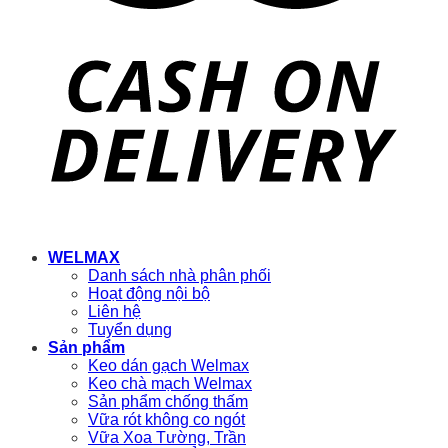
WELMAX
Danh sách nhà phân phối
Hoạt động nội bộ
Liên hệ
Tuyển dụng
Sản phẩm
Keo dán gạch Welmax
Keo chà mạch Welmax
Sản phẩm chống thấm
Vữa rót không co ngót
Vữa Xoa Tường, Trần