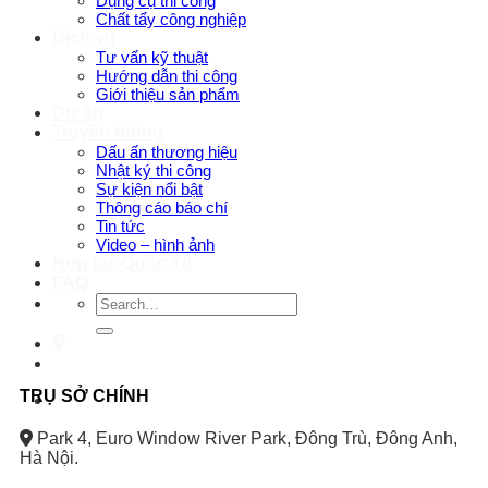
Dụng cụ thi công
Chất tẩy công nghiệp
Dịch vụ
Tư vấn kỹ thuật
Hướng dẫn thi công
Giới thiệu sản phẩm
Dự án
Truyền thông
Dấu ấn thương hiệu
Nhật ký thi công
Sự kiện nổi bật
Thông cáo báo chí
Tin tức
Video – hình ảnh
Hợp tác Quốc Tế
FAQ
Search
for:
TRỤ SỞ CHÍNH
Park 4, Euro Window River Park, Đông Trù, Đông Anh,
Hà Nội.