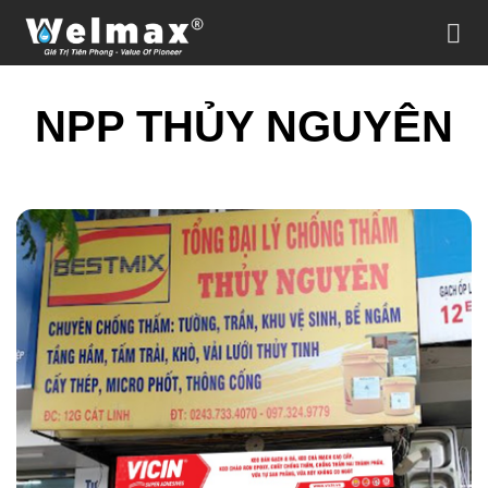
Chuyển
đến
nội
dung
NPP THỦY NGUYÊN