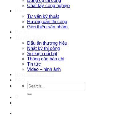
Dụng cụ thi công
Chất tẩy công nghiệp
Dịch vụ
Tư vấn kỹ thuật
Hướng dẫn thi công
Giới thiệu sản phẩm
Dự án
Truyền thông
Dấu ấn thương hiệu
Nhật ký thi công
Sự kiện nổi bật
Thông cáo báo chí
Tin tức
Video – hình ảnh
Hợp tác Quốc Tế
FAQ
Search
for: