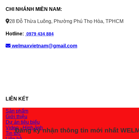
CHI NHÁNH MIỀN NAM:
28 Đỗ Thừa Luông, Phường Phú Thọ Hòa, TPHCM
Hotline:
0979 434 884
welmaxvietnam@gmail.com
LIÊN KẾT
Sản phẩm
Giới thiệu
Dự án tiêu biểu
Video - Hình ảnh
Đăng ký nhận thông tin mới nhất WE
Tin tức
Liên hệ