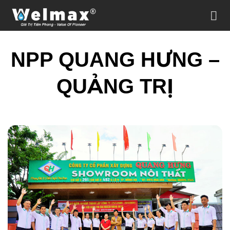
Chuyển
đến
nội
dung
NPP QUANG HƯNG –
QUẢNG TRỊ