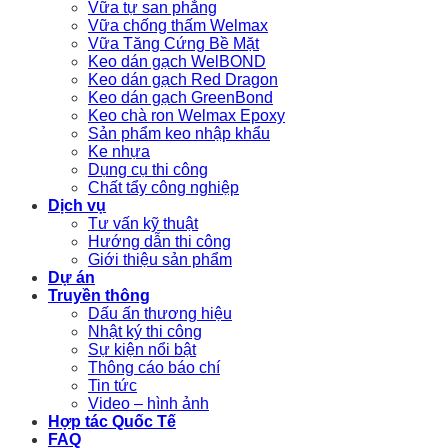
Vữa tự san phẳng
Vữa chống thấm Welmax
Vữa Tăng Cứng Bề Mặt
Keo dán gạch WelBOND
Keo dán gạch Red Dragon
Keo dán gạch GreenBond
Keo chà ron Welmax Epoxy
Sản phẩm keo nhập khẩu
Ke nhựa
Dụng cụ thi công
Chất tẩy công nghiệp
Dịch vụ
Tư vấn kỹ thuật
Hướng dẫn thi công
Giới thiệu sản phẩm
Dự án
Truyền thông
Dấu ấn thương hiệu
Nhật ký thi công
Sự kiện nổi bật
Thông cáo báo chí
Tin tức
Video – hình ảnh
Hợp tác Quốc Tế
FAQ