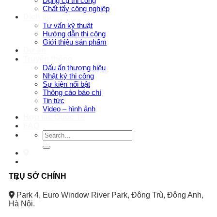
Dụng cụ thi công
Chất tẩy công nghiệp
Dịch vụ
Tư vấn kỹ thuật
Hướng dẫn thi công
Giới thiệu sản phẩm
Dự án
Truyền thông
Dấu ấn thương hiệu
Nhật ký thi công
Sự kiện nổi bật
Thông cáo báo chí
Tin tức
Video – hình ảnh
Hợp tác Quốc Tế
FAQ
Search
for:
TRỤ SỞ CHÍNH
Park 4, Euro Window River Park, Đông Trù, Đông Anh,
Hà Nội.