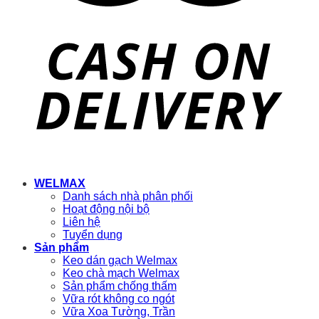
WELMAX
Danh sách nhà phân phối
Hoạt động nội bộ
Liên hệ
Tuyển dụng
Sản phẩm
Keo dán gạch Welmax
Keo chà mạch Welmax
Sản phẩm chống thấm
Vữa rót không co ngót
Vữa Xoa Tường, Trần