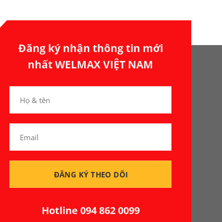
Đăng ký nhận thông tin mới
nhất WELMAX VIỆT NAM
Hotline
094 862 0099