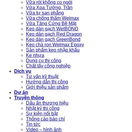
Vữa rót không co ngót
Vữa Xoa Tường, Trần
Vữa tự san phẳng
Vữa chống thấm Welmax
Vữa Tăng Cứng Bề Mặt
Keo dán gạch WelBOND
Keo dán gạch Red Dragon
Keo dán gạch GreenBond
Keo chà ron Welmax Epoxy
Sản phẩm keo nhập khẩu
Ke nhựa
Dụng cụ thi công
Chất tẩy công nghiệp
Dịch vụ
Tư vấn kỹ thuật
Hướng dẫn thi công
Giới thiệu sản phẩm
Dự án
Truyền thông
Dấu ấn thương hiệu
Nhật ký thi công
Sự kiện nổi bật
Thông cáo báo chí
Tin tức
Video – hình ảnh