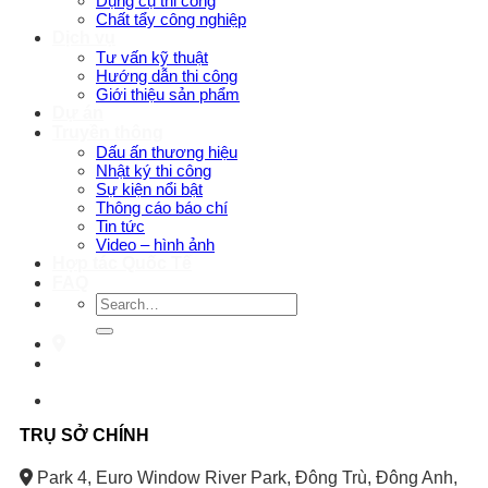
Dụng cụ thi công
Chất tẩy công nghiệp
Dịch vụ
Tư vấn kỹ thuật
Hướng dẫn thi công
Giới thiệu sản phẩm
Dự án
Truyền thông
Dấu ấn thương hiệu
Nhật ký thi công
Sự kiện nổi bật
Thông cáo báo chí
Tin tức
Video – hình ảnh
Hợp tác Quốc Tế
FAQ
Search
for:
TRỤ SỞ CHÍNH
Park 4, Euro Window River Park, Đông Trù, Đông Anh,