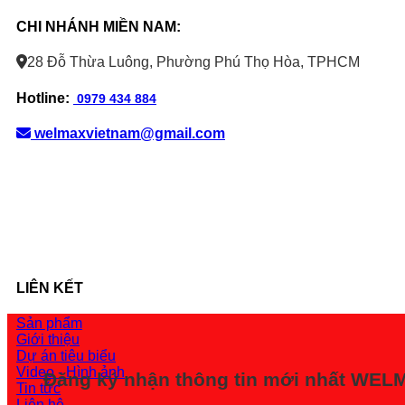
CHI NHÁNH MIỀN NAM:
28 Đỗ Thừa Luông, Phường Phú Thọ Hòa, TPHCM
Hotline:
0979 434 884
welmaxvietnam@gmail.com
LIÊN KẾT
Sản phẩm
Giới thiệu
Dự án tiêu biểu
Video - Hình ảnh
Đăng ký nhận thông tin mới nhất WE
Tin tức
Liên hệ