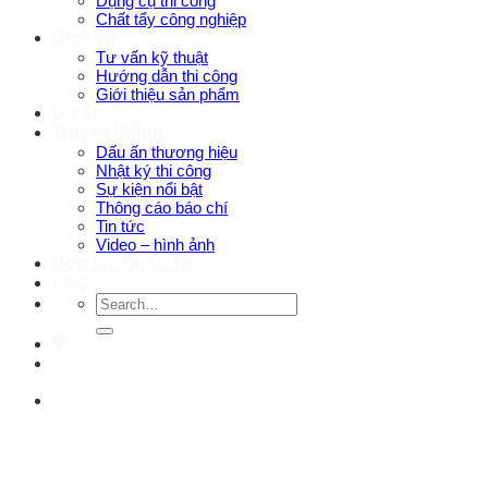
Dụng cụ thi công
Chất tẩy công nghiệp
Dịch vụ
Tư vấn kỹ thuật
Hướng dẫn thi công
Giới thiệu sản phẩm
Dự án
Truyền thông
Dấu ấn thương hiệu
Nhật ký thi công
Sự kiện nổi bật
Thông cáo báo chí
Tin tức
Video – hình ảnh
Hợp tác Quốc Tế
FAQ
Search
for: