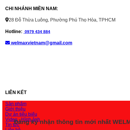
CHI NHÁNH MIỀN NAM:
28 Đỗ Thừa Luông, Phường Phú Thọ Hòa, TPHCM
Hotline:
0979 434 884
welmaxvietnam@gmail.com
LIÊN KẾT
Sản phẩm
Giới thiệu
Dự án tiêu biểu
Video - Hình ảnh
Đăng ký nhận thông tin mới nhất WE
Tin tức
Liên hệ