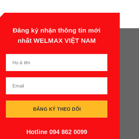
Đăng ký nhận thông tin mới
nhất WELMAX VIỆT NAM
Hotline
094 862 0099