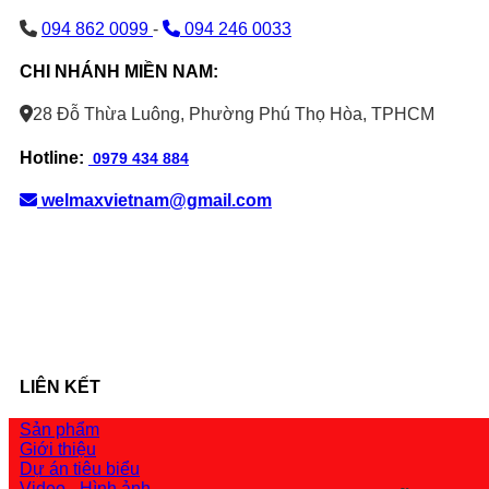
094 862 0099
-
094 246 0033
CHI NHÁNH MIỀN NAM:
28 Đỗ Thừa Luông, Phường Phú Thọ Hòa, TPHCM
Hotline:
0979 434 884
welmaxvietnam@gmail.com
LIÊN KẾT
Sản phẩm
Giới thiệu
Dự án tiêu biểu
Video - Hình ảnh