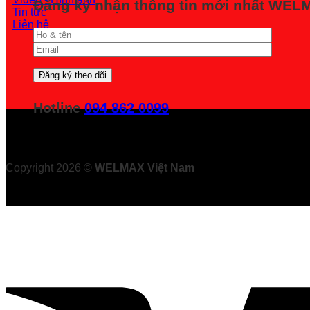
Đăng ký nhận thông tin mới nhất WE
Tin tức
Liên hệ
Hotline
094 862 0099
Copyright 2026 ©
WELMAX Việt Nam