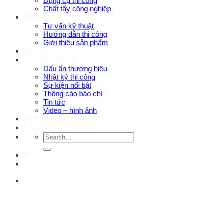
Dụng cụ thi công
Chất tẩy công nghiệp
Dịch vụ
Tư vấn kỹ thuật
Hướng dẫn thi công
Giới thiệu sản phẩm
Dự án
Truyền thông
Dấu ấn thương hiệu
Nhật ký thi công
Sự kiện nổi bật
Thông cáo báo chí
Tin tức
Video – hình ảnh
Hợp tác Quốc Tế
FAQ
Search
for: