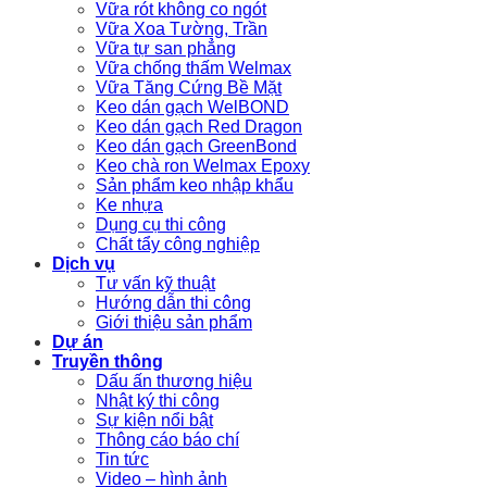
Vữa rót không co ngót
Vữa Xoa Tường, Trần
Vữa tự san phẳng
Vữa chống thấm Welmax
Vữa Tăng Cứng Bề Mặt
Keo dán gạch WelBOND
Keo dán gạch Red Dragon
Keo dán gạch GreenBond
Keo chà ron Welmax Epoxy
Sản phẩm keo nhập khẩu
Ke nhựa
Dụng cụ thi công
Chất tẩy công nghiệp
Dịch vụ
Tư vấn kỹ thuật
Hướng dẫn thi công
Giới thiệu sản phẩm
Dự án
Truyền thông
Dấu ấn thương hiệu
Nhật ký thi công
Sự kiện nổi bật
Thông cáo báo chí
Tin tức
Video – hình ảnh