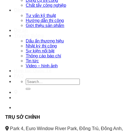
Dụng cụ thi công
Chất tẩy công nghiệp
Dịch vụ
Tư vấn kỹ thuật
Hướng dẫn thi công
Giới thiệu sản phẩm
Dự án
Truyền thông
Dấu ấn thương hiệu
Nhật ký thi công
Sự kiện nổi bật
Thông cáo báo chí
Tin tức
Video – hình ảnh
Hợp tác Quốc Tế
FAQ
Search
for:
TRỤ SỞ CHÍNH
Park 4, Euro Window River Park, Đông Trù, Đông Anh,