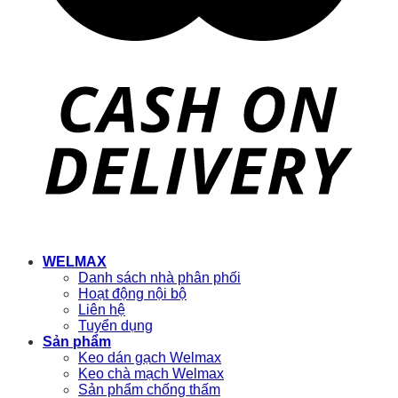
WELMAX
Danh sách nhà phân phối
Hoạt động nội bộ
Liên hệ
Tuyển dụng
Sản phẩm
Keo dán gạch Welmax
Keo chà mạch Welmax
Sản phẩm chống thấm