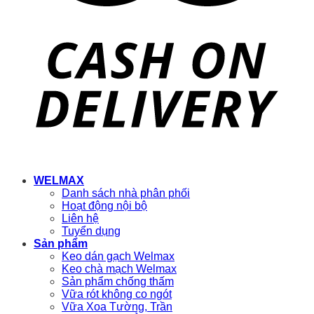
WELMAX
Danh sách nhà phân phối
Hoạt động nội bộ
Liên hệ
Tuyển dụng
Sản phẩm
Keo dán gạch Welmax
Keo chà mạch Welmax
Sản phẩm chống thấm
Vữa rót không co ngót
Vữa Xoa Tường, Trần