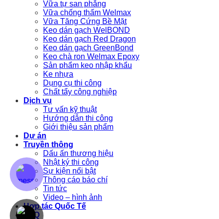
Vữa tự san phẳng
Vữa chống thấm Welmax
Vữa Tăng Cứng Bề Mặt
Keo dán gạch WelBOND
Keo dán gạch Red Dragon
Keo dán gạch GreenBond
Keo chà ron Welmax Epoxy
Sản phẩm keo nhập khẩu
Ke nhựa
Dụng cụ thi công
Chất tẩy công nghiệp
Dịch vụ
Tư vấn kỹ thuật
Hướng dẫn thi công
Giới thiệu sản phẩm
Dự án
Truyền thông
Dấu ấn thương hiệu
Nhật ký thi công
Sự kiện nổi bật
Thông cáo báo chí
Tin tức
Video – hình ảnh
Hợp tác Quốc Tế
FAQ