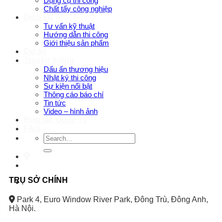
Dụng cụ thi công
Chất tẩy công nghiệp
Dịch vụ
Tư vấn kỹ thuật
Hướng dẫn thi công
Giới thiệu sản phẩm
Dự án
Truyền thông
Dấu ấn thương hiệu
Nhật ký thi công
Sự kiện nổi bật
Thông cáo báo chí
Tin tức
Video – hình ảnh
Hợp tác Quốc Tế
FAQ
Search
for:
TRỤ SỞ CHÍNH
Park 4, Euro Window River Park, Đông Trù, Đông Anh,
Hà Nội.