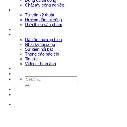
Dụng cụ thi công
Chất tẩy công nghiệp
Dịch vụ
Tư vấn kỹ thuật
Hướng dẫn thi công
Giới thiệu sản phẩm
Dự án
Truyền thông
Dấu ấn thương hiệu
Nhật ký thi công
Sự kiện nổi bật
Thông cáo báo chí
Tin tức
Video – hình ảnh
Hợp tác Quốc Tế
FAQ
Search
for: