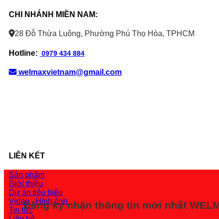
CHI NHÁNH MIỀN NAM:
28 Đỗ Thừa Luông, Phường Phú Thọ Hòa, TPHCM
Hotline:
0979 434 884
welmaxvietnam@gmail.com
LIÊN KẾT
Sản phẩm
Giới thiệu
Dự án tiêu biểu
Video - Hình ảnh
Đăng ký nhận thông tin mới nhất WE
Tin tức
Liên hệ